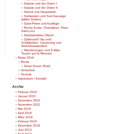
Salazie und der Osten I
Salazie und der Osten II
Strand und Hauptstadt
Südwesten und Sud-Sauvage
(wilder Süden)
Saint-Pierre und Ausflüge
Roche Ecrite, Chamäleon, Piton
Saint-Leu
Spektakuläres Cilaos²
Zyklonzeit? Na und!
Schildkröten, Canyoning und
Abschlusswandern
Wanderungen und E-Bike-
Touren auf la Réunion
Reise 2019
Route
Great Ocean Road
Sicherheit
Technik
Impressum / Kontakt
Archiv
Februar 2023
Januar 2023
Dezember 2022
November 2022
Mai 2019
April 2019
März 2019
Februar 2019
Dezember 2018
Juni 2013
April 2013