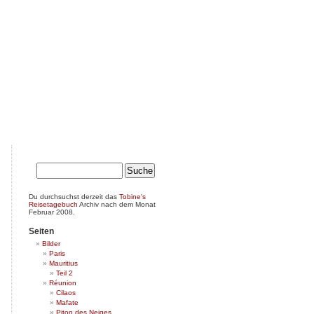
Du durchsuchst derzeit das
Tobine's
Reisetagebuch
Archiv nach dem Monat
Februar 2008.
Seiten
Bilder
Paris
Mauritius
Teil 2
Réunion
Cilaos
Mafate
Piton des Neiges