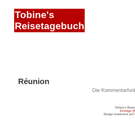
Tobine's
Reisetagebuch
Réunion
Die Kommentarfunkt
Tobine's Reis
Einträge (
Design basierend auf