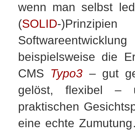
wenn man selbst ledi
(
SOLID
-)Prinzipien
Softwareentwickl
beispielsweise die E
CMS
Typo3
– gut ge
gelöst, flexibel 
praktischen Gesichts
eine echte Zumutung…