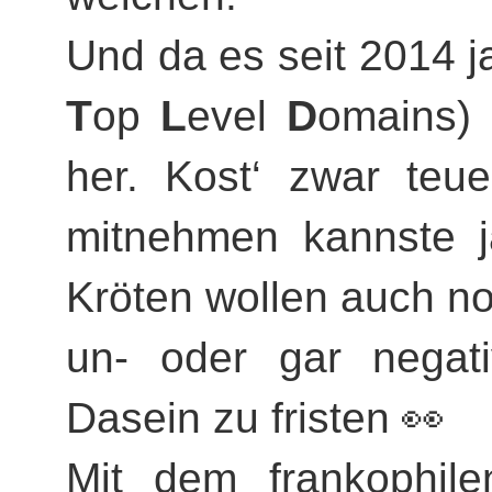
Und da es seit 2014 j
T
op
L
evel
D
omains) 
her. Kost‘ zwar teu
mitnehmen kannste j
Kröten wollen auch no
un- oder gar negativ
Dasein zu fristen 👀
Mit dem frankophile