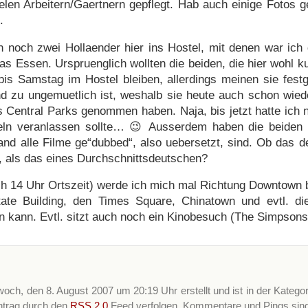
elen Arbeitern/Gaertnern gepflegt. Hab auch einige Fotos 
.
noch zwei Hollaender hier ins Hostel, mit denen war ich
was Essen. Urspruenglich wollten die beiden, die hier wohl ku
bis Samstag im Hostel bleiben, allerdings meinen sie fest
nd zu ungemuetlich ist, weshalb sie heute auch schon wied
s Central Parks genommen haben. Naja, bis jetzt hatte ich
ln veranlassen sollte… 😉 Ausserdem haben die beiden s
nd alle Filme ge“dubbed“, also uebersetzt, sind. Ob das d
t, als das eines Durchschnittsdeutschen?
nach 14 Uhr Ortszeit) werde ich mich mal Richtung Downtow
ate Building, den Times Square, Chinatown und evtl. die
kann. Evtl. sitzt auch noch ein Kinobesuch (The Simpsons 
och, den 8. August 2007 um 20:19 Uhr erstellt und ist in der Katego
ntrag durch den
RSS 2.0
Feed verfolgen. Kommentare und Pings sind d