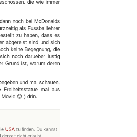
geschossen, die wie immer
 dann noch bei McDonalds
rzzeitig als Fussballlehrer
gestellt zu haben, dass es
er abgereist sind und sich
 noch keine Begegnung, die
ich noch darueber lustig
er Grund ist, warum deren
n begeben und mal schauen,
 Freiheitsstatue mal aus
Movie 😉 ) drin.
rie
USA
zu finden. Du kannst
erzeit nicht erlaubt.