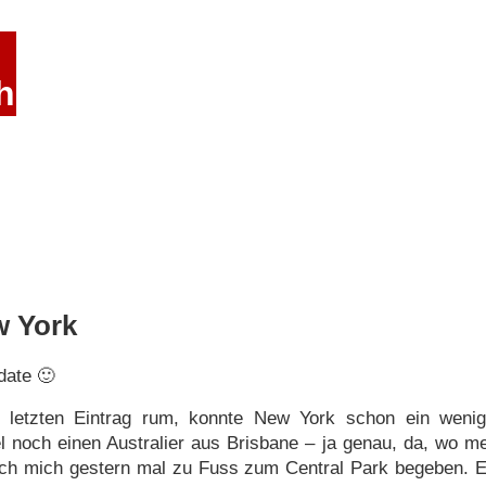
h
w York
date 🙂
m letzten Eintrag rum, konnte New York schon ein weni
l noch einen Australier aus Brisbane – ja genau, da, wo m
ich mich gestern mal zu Fuss zum Central Park begeben. Ec