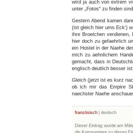
wird ja auch von extrem vi
unter „Fotos“ zu finden sind
Gestern Abend kamen dann 
(ist gleich hier ums Eck‘) 
ihre Broetchen verdienen, 
hier doch zu gefaehrlich u
ein Hostel in der Naehe de
mich zu aehnlichem Hande
gemacht, dass in Deutschla
englisch deutlich besser is
Gleich (jetzt ist es kurz 
ob ich mir das Empire St
naechster Naehe anschauen 
französisch
| deutsch
Dieser Eintrag wurde am Mittw
die Kommentare zu diesen Ei