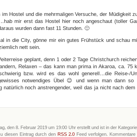
 im Hostel und die mehrmaligen Versuche, der Müdigkeit zu
rt…hab mir erst das Hostel hier noch angeschaut (toller Gar
raus wurden dann fast 11 Stunden. 🙂
tmal in die City, gönne mir ein gutes Frühstück und schau m
iemlich nett sein.
iterreise geplant, denn 1 oder 2 Tage Christchurch reichen
dern, Relaxen – das kann man prima in Akaroa, ca. 75 km
chwierig bzw. wird es das wohl generell…die Reise-/Unte
 gewisses notwendiges Übel 😉 und wenn man dann so i
ng natürlich noch anstrengender, weil das ja nicht nach dem 
ag, den 8. Februar 2019 um 19:00 Uhr erstellt und ist in der Kategori
u diesen Eintrag durch den
RSS 2.0
Feed verfolgen. Kommentare u